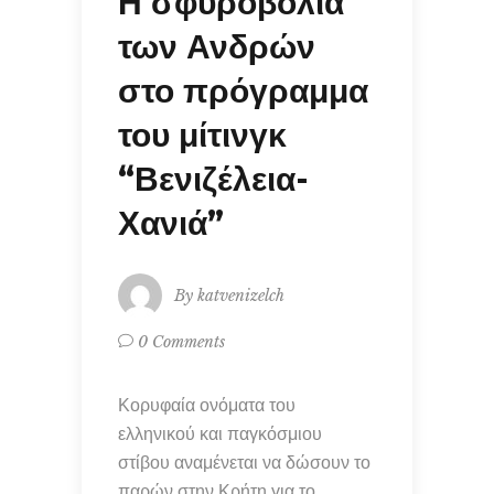
Η σφυροβολία
των Ανδρών
στο πρόγραμμα
του μίτινγκ
“Βενιζέλεια-
Χανιά”
By
katvenizelch
0 Comments
Κορυφαία ονόματα του
ελληνικού και παγκόσμιου
στίβου αναμένεται να δώσουν το
παρών στην Κρήτη για το