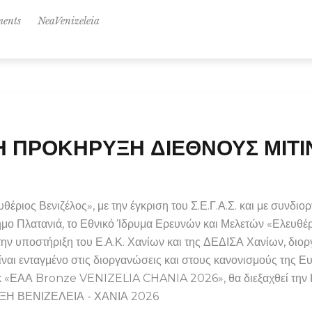
NeaVenizeleia
ents
 ΠΡΟΚΗΡΥΞΗ ΔΙΕΘΝΟΥΣ ΜΙΤΙΝ
θέριος Βενιζέλος», με την έγκριση του Σ.Ε.Γ.Α.Σ. και με συνδιορ
ήμο Πλατανιά, το Εθνικό Ίδρυμα Ερευνών και Μελετών «Ελευθέρ
ην υποστήριξη του Ε.Α.Κ. Χανίων και της ΔΕΔΙΣΑ Χανίων, διοργ
αι ενταγμένο στις διοργανώσεις και στους κανονισμούς της 
νγκ «ΕΑΑ Bronze VENIZELIA CHANIA 2026», θα διεξαχθεί την Κ
ΗΞΗ ΒΕΝΙΖΕΛΕΙΑ - ΧΑΝΙΑ 2026