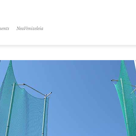
NeaVenizeleia
ents