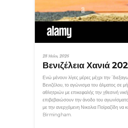
28 Μαΐου, 2026
Βενιζέλεια Χανιά 20
Ενώ μένουν λίγες μέρες μέχρι την ΄διεξ
Βενιζέλου, το αγώνισμα του άλματος σε μ
αθλητριών με επικεφαλής την χθεσινή νι
επιβεβαιώσουν την άνοδο του αγωνίσματο
με την ανερχόμενη Νικολια Ποϊραζίδη να κ
Birmingham.