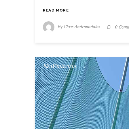
READ MORE
By
Chris Androulidakis
0 Comm
NeaVenizeleia