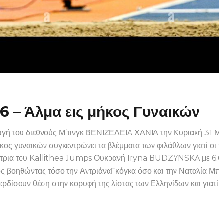
26 – Άλμα εις μήκος Γυναικών
αγωγή του διεθνούς Μίτινγκ ΒΕΝΙΖΕΛΕΙΑ ΧΑΝΙΑ την Κυριακή 3
ήκος γυναικών συγκεντρώνει τα βλέμματα των φιλάθλων γιατί ο
κήτρια του Kallithea Jumps Ουκρανή Iryna BUDZYNSKA με 6.6
ς βοηθώντας τόσο την ΑντριάναΓκόγκα όσο και την Ναταλία Μ
ερδίσουν θέση στην κορυφή της λίστας των Ελληνίδων και γιατ