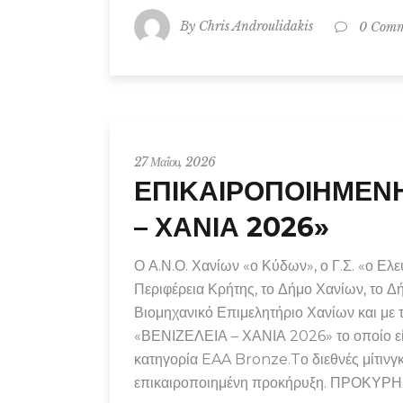
By
Chris Androulidakis
0 Comm
27 Μαΐου, 2026
ΕΠΙΚΑΙΡΟΠΟΙΗΜΕΝΗ
– ΧΑΝΙΑ 2026»
​Ο Α.Ν.Ο. Χανίων «ο Κύδων», ο Γ.Σ. «ο Ελευ
Περιφέρεια Κρήτης, το Δήμο Χανίων, το Δ
Βιομηχανικό Επιμελητήριο Χανίων και με τ
«ΒΕΝΙΖΕΛΕΙΑ – ΧΑΝΙΑ 2026» το οποίο είν
κατηγορία EAA Bronze. ​Tο διεθνές μίτι
επικαιροποιημένη προκήρυξη. ΠΡΟΚΥΡ