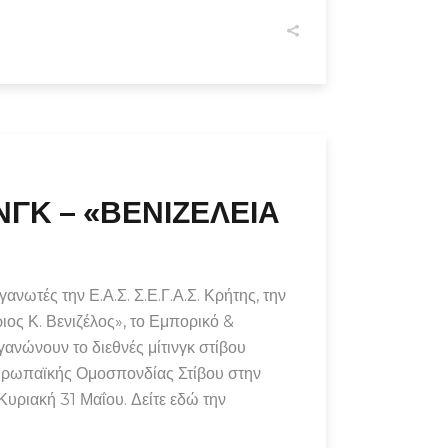
ΓΚ – «ΒΕΝΙΖΕΛΕΙΑ
γανωτές την Ε.Α.Σ. Σ.Ε.Γ.Α.Σ. Κρήτης, την
ιος Κ. Βενιζέλος», το Εμπορικό &
ανώνουν το διεθνές μίτινγκ στίβου
Ευρωπαϊκής Ομοσπονδίας Στίβου στην
υριακή 31 Μαΐου. Δείτε εδώ την