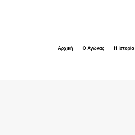
8 US
Αρχική
Ο Αγώνας
Η Ιστορία